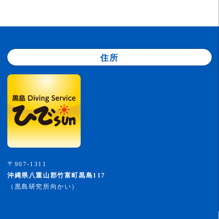
住所
〒907-1311
沖縄県八重山郡竹富町黒島117
（黒島研究所向かい）