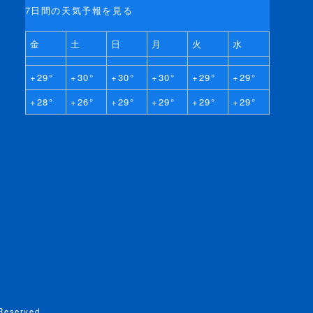
7日間の天気予報を見る
金
土
日
月
火
水
+
29°
+
30°
+
30°
+
30°
+
29°
+
29°
+
28°
+
26°
+
29°
+
29°
+
29°
+
29°
Reserved.