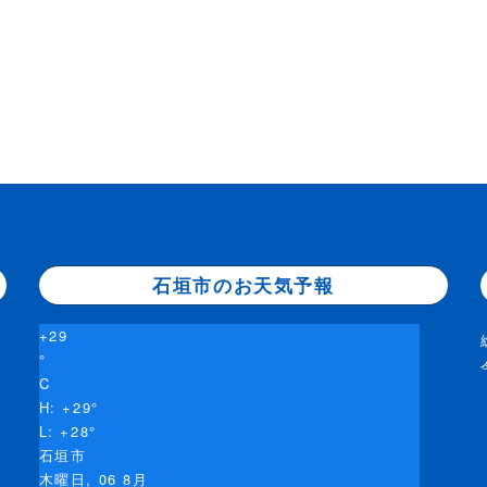
石垣市のお天気予報
+
29
°
C
H:
+
29°
L:
+
28°
石垣市
木曜日, 06 8月