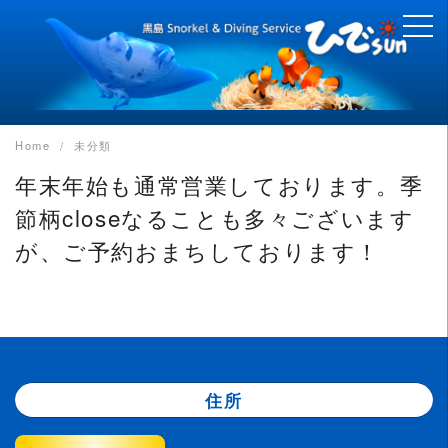
Skip
to
content
Home
未分類
年末年始も通常営業しております。季
節柄closeなることも多々ございます
が、ご予約おまちしております！
住所